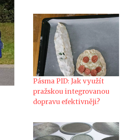
Pásma PID: Jak využít
pražskou integrovanou
dopravu efektivněji?