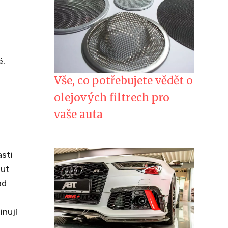
é.
Vše, co potřebujete vědět o
olejových filtrech pro
vaše auta
asti
aut
ad
inují