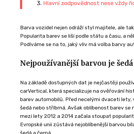
Hlavní zodpovědnost nese vždy ři
Barva vozidel nejen odráží styl majitele, ale t
Popularita barev se liší podle státu a času, a n
Podíváme se na to, jaký vliv má volba barvy au
Nejpoužívanější barvou je šedá
Na základě dostupných dat je nejčastěji použí
carVertical, která specializuje na ověřování h
barev automobilů. Před necelými dvaceti lety,
šedá nebo stříbrná. Avšak oblíbenost barev se m
mezi lety 2012 a 2014 začala stoupat popularita
Evropské unii zůstává nejoblíbenější barvou bí
šedá a černá.