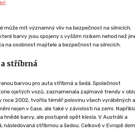
dič
aké může mít významný vliv na bezpečnost na silnicích.
ěkteré barvy jsou spojeny s vyšším rizikem nehod než jin
ta na osobnost majitele a bezpečnost na silnicích.
 a stříbrná
vanou barvou pro auta stříbrná a šedá. Společnost
istorie ojetých vozů, zaznamenala zajímavé trendy v obl
 v roce 2002, tvořila téměř polovinu všech vyráběných 
ění nejen v čase, ale také v závislosti na zemi. Napříkl
 hnědé barvy, ale postupně opět klesla. V Austrálii a
lá, následovaná stříbrnou a šedou. Celkově v Evropě dom