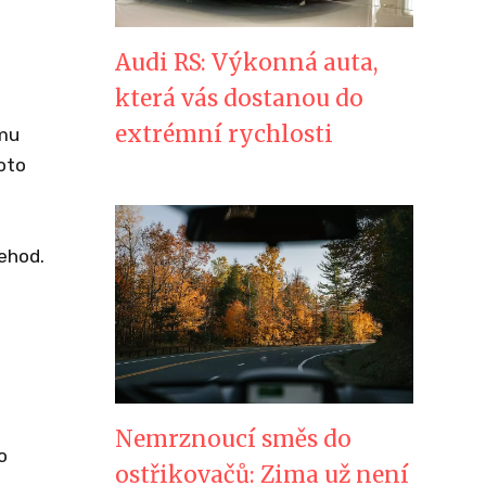
Audi RS: Výkonná auta,
která vás dostanou do
extrémní rychlosti
umu
Toto
ehod.
Nemrznoucí směs do
o
ostřikovačů: Zima už není