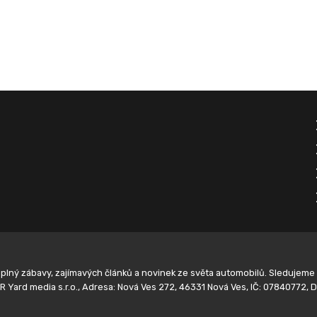
plný zábavy, zajímavých článků a novinek ze světa automobilů. Sledujeme t
R Yard media s.r.o., Adresa: Nová Ves 272, 46331 Nová Ves, IČ: 07840772,