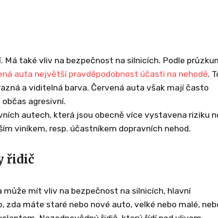
í. Má také vliv na bezpečnost na silnicích. Podle průzk
ená auta největší pravděpodobnost účast
i na nehodě
. 
razná a viditelná barva. Červená auta však mají často
é občas agresivní.
vních autech, která jsou obecně více vystavena riziku n
ším viníkem, resp. účastníkem dopravních nehod.
 řidič
a může mít vliv na bezpečnost na silnicích, hlavní
o, zda máte staré nebo nové auto, velké nebo malé, neb
a volantem. Nezodpovědný řidič, který řídí pod vlivem