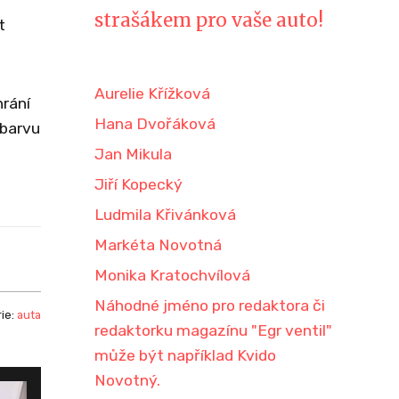
strašákem pro vaše auto!
t
Aurelie Křížková
hrání
Hana Dvořáková
 barvu
Jan Mikula
Jiří Kopecký
Ludmila Křivánková
Markéta Novotná
Monika Kratochvílová
Náhodné jméno pro redaktora či
ie:
auta
redaktorku magazínu "Egr ventil"
může být například Kvido
Novotný.