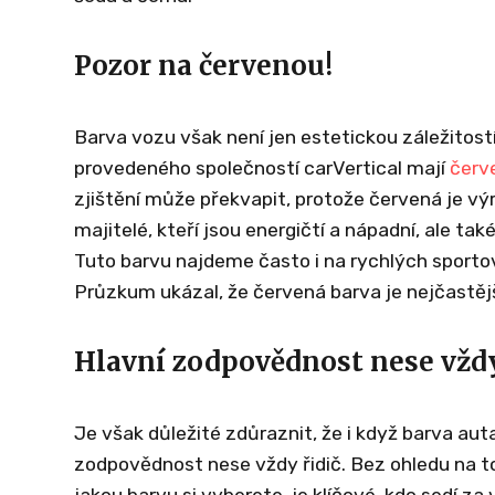
Pozor na červenou!
Barva vozu však není jen estetickou záležitost
provedeného společností carVertical mají
červ
zjištění může překvapit, protože červená je vý
majitelé, kteří jsou energičtí a nápadní, ale tak
Tuto barvu najdeme často i na rychlých sporto
Průzkum ukázal, že červená barva je nejčastěj
Hlavní zodpovědnost nese vždy
Je však důležité zdůraznit, že i když barva aut
zodpovědnost nese vždy řidič. Bez ohledu na t
jakou barvu si vyberete, je klíčové, kdo sedí z