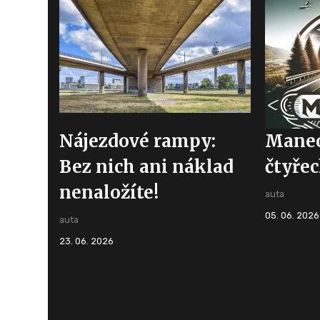
Nájezdové rampy:
Maneo
Bez nich ani náklad
čtyřec
nenaložíte!
auta
05. 06. 2026
auta
23. 06. 2026