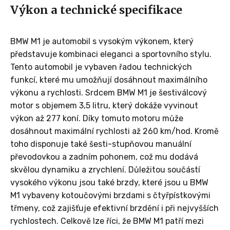
Výkon a technické specifikace
BMW M1 je automobil s vysokým výkonem, který
představuje kombinaci eleganci a sportovního stylu.
Tento automobil je vybaven řadou technických
funkcí, které mu umožňují dosáhnout maximálního
výkonu a rychlosti. Srdcem BMW M1 je šestiválcový
motor s objemem 3,5 litru, který dokáže vyvinout
výkon až 277 koní. Díky tomuto motoru může
dosáhnout maximální rychlosti až 260 km/hod. Kromě
toho disponuje také šesti-stupňovou manuální
převodovkou a zadním pohonem, což mu dodává
skvělou dynamiku a zrychlení. Důležitou součástí
vysokého výkonu jsou také brzdy, které jsou u BMW
M1 vybaveny kotoučovými brzdami s čtyřpístkovými
třmeny, což zajišťuje efektivní brzdění i při nejvyšších
rychlostech. Celkově lze říci, že BMW M1 patří mezi