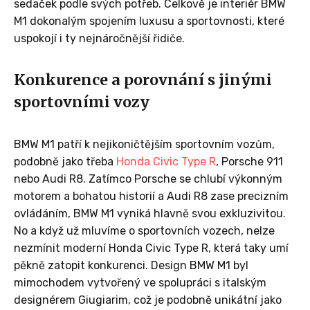
sedaček podle svých potřeb. Celkově je interiér BMW
M1 dokonalým spojením luxusu a sportovnosti, které
uspokojí i ty nejnáročnější řidiče.
Konkurence a porovnání s jinými
sportovními vozy
BMW M1 patří k nejikoničtějším sportovním vozům,
podobně jako třeba
Honda Civic Type R
, Porsche 911
nebo Audi R8. Zatímco Porsche se chlubí výkonným
motorem a bohatou historií a Audi R8 zase precizním
ovládáním, BMW M1 vyniká hlavně svou exkluzivitou.
No a když už mluvíme o sportovních vozech, nelze
nezmínit moderní Honda Civic Type R, která taky umí
pěkně zatopit konkurenci. Design BMW M1 byl
mimochodem vytvořený ve spolupráci s italským
designérem Giugiarim, což je podobně unikátní jako