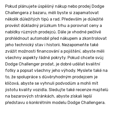
Pokud plánujete úspěšný nákup nebo prodej Dodge
Challengera z bazaru, měli byste si zapamatovat
několik důležitých tipů a rad. Především je důležité
provést důkladný průzkum trhu a porovnat ceny a
nabídky různých prodejců. Dále je vhodné pečlivě
prohlédnout automobil před nákupem a zkontrolovat
jeho technický stav i historii. Nezapomeňte také
zvážit možnosti financování a pojištění, abyste měli
všechny aspekty řádně pokryty. Pokud chcete svůj
Dodge Challenger prodat, je dobré udělat kvalitní
fotky a popsat všechny jeho výhody. Myslete také na
to, že spolupráce s důvěryhodným prodejcem je
klíčová, abyste se vyhnuli podvodům a mohli mít
jistotu kvality vozidla. Sledujte také recenze majitelů
na bazarových stránkách, abyste získali lepší
představu o konkrétním modelu Dodge Challengera.