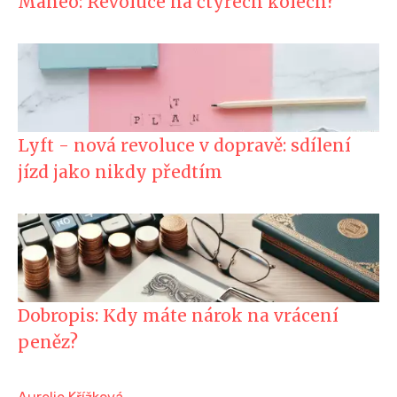
Maneo: Revoluce na čtyřech kolech?
Lyft - nová revoluce v dopravě: sdílení
jízd jako nikdy předtím
Dobropis: Kdy máte nárok na vrácení
peněz?