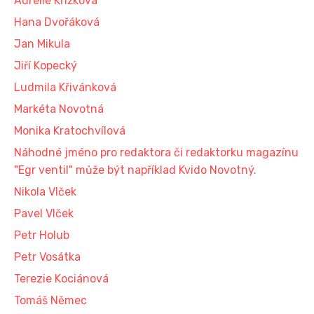
Aurelie Křížková
Hana Dvořáková
Jan Mikula
Jiří Kopecký
Ludmila Křivánková
Markéta Novotná
Monika Kratochvílová
Náhodné jméno pro redaktora či redaktorku magazínu
"Egr ventil" může být například Kvido Novotný.
Nikola Vlček
Pavel Vlček
Petr Holub
Petr Vosátka
Terezie Kociánová
Tomáš Němec