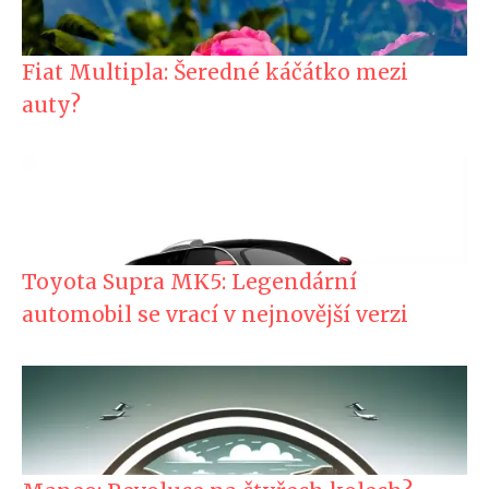
Fiat Multipla: Šeredné káčátko mezi
auty?
Toyota Supra MK5: Legendární
automobil se vrací v nejnovější verzi