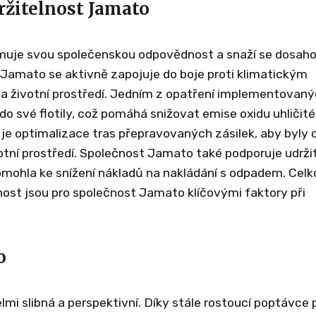
ržitelnost Jamato
omuje svou společenskou odpovědnost a snaží se dosah
t Jamato se aktivně zapojuje do boje proti klimatickým
a životní prostředí. Jedním z opatření implementovan
do své flotily, což pomáhá snižovat emise oxidu uhličit
je optimalizace tras přepravovaných zásilek, aby byly 
votní prostředí. Společnost Jamato také podporuje udrži
pomohla ke snížení nákladů na nakládání s odpadem. Cel
lnost jsou pro společnost Jamato klíčovými faktory při
o
mi slibná a perspektivní. Díky stále rostoucí poptávce 