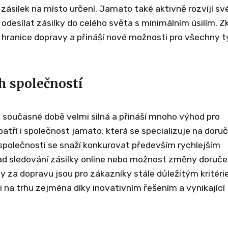
 zásilek na místo určení. Jamato také aktivně rozvíjí sv
desílat zásilky do celého světa s minimálním úsilím. Z
hranice dopravy a přináší nové možnosti pro všechny 
h společností
v současné době velmi silná a přináší mnoho výhod pro
atří i společnost jamato, která se specializuje na doru
í společnosti se snaží konkurovat především rychlejším
lad sledování zásilky online nebo možnost změny doruče
y za dopravu jsou pro zákazníky stále důležitým kritéri
 na trhu zejména díky inovativním řešením a vynikající