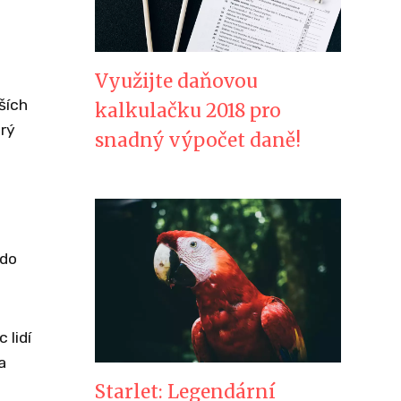
Využijte daňovou
ších
kalkulačku 2018 pro
erý
snadný výpočet daně!
 do
 lidí
a
Starlet: Legendární