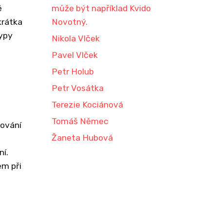
é
může být například Kvido
krátka
Novotný.
typy
Nikola Vlček
Pavel Vlček
Petr Holub
Petr Vosátka
Terezie Kociánová
Tomáš Němec
čování
Žaneta Hubová
ní.
em při