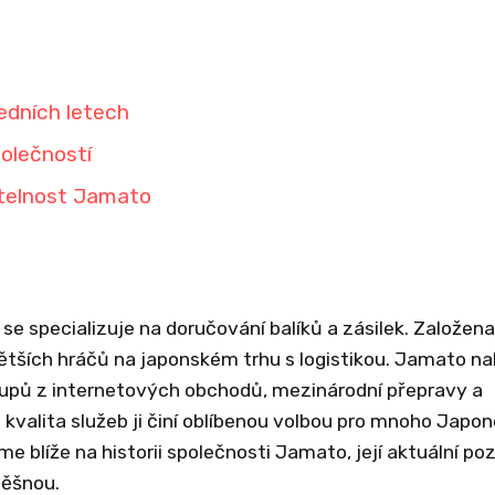
edních letech
olečností
itelnost Jamato
e specializuje na doručování balíků a zásilek. Založena
větších hráčů na japonském trhu s logistikou. Jamato na
kupů z internetových obchodů, mezinárodní přepravy a
a kvalita služeb ji činí oblíbenou volbou pro mnoho Japon
 blíže na historii společnosti Jamato, její aktuální poz
pěšnou.