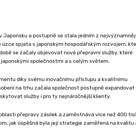
v Japonsku a postupně se stala jedním z nejvýznamněj
e je úzce spjata s japonským hospodářským rozvojem, kt
 době se začaly objevovat nové přepravní služby, které
i japonskými společnostmi a s celým světem.
gmentu díky svému inovačnímu přístupu a kvalitnímu
sobení na trhu začala společnost postupně expandovat
kytovat služby i pro ty nejnáročnější klienty.
blasti přepravy zásilek a zaměstnává více než 400 tisíc
tom, jak úspěšná byla její strategie zaměřená na kvalitu 