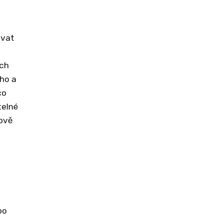
ovat
ých
ého a
co
telné
kově
po