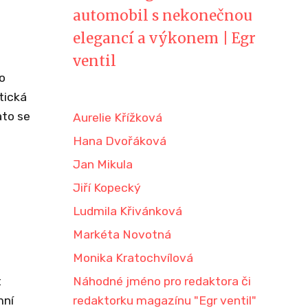
automobil s nekonečnou
elegancí a výkonem | Egr
ventil
o
tická
ato se
Aurelie Křížková
Hana Dvořáková
Jan Mikula
Jiří Kopecký
Ludmila Křivánková
Markéta Novotná
Monika Kratochvílová
e
t
Náhodné jméno pro redaktora či
mní
redaktorku magazínu "Egr ventil"