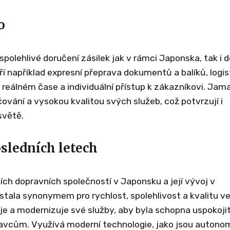
o
polehlivé doručení zásilek jak v rámci Japonska, tak i d
tří například expresní přeprava dokumentů a balíků, logis
 reálném čase a individuální přístup k zákazníkovi. Jam
ování a vysokou kvalitou svých služeb, což potvrzují i
světě.
sledních letech
h dopravních společností v Japonsku a její vývoj v
stala synonymem pro rychlost, spolehlivost a kvalitu v
je a modernizuje své služby, aby byla schopna uspokoji
avcům. Využívá moderní technologie, jako jsou autono