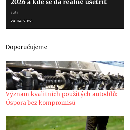
2026 a kde se dá reálně ušetřit
auta
24. 04. 2026
Doporučujeme
Význam kvalitních použitých autodílů:
Úspora bez kompromisů