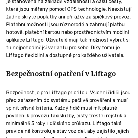
je stanovena na základě vzdálenosti a času cesty,
které jsou měřeny pomocí GPS technologie. Neexistují
žádné skryté poplatky ani přirážky za špičkový provoz.
Platební možnosti jsou různorodé a zahrnují platbu
hotově, platební kartou nebo prostřednictvím mobilní
aplikace Liftago. Uživatelé mají tak možnost vybrat si
tu nejpohodlnější variantu pro sebe. Díky tomu je
Liftago flexibilní a dostupné pro každého uživatele.
Bezpečnostní opatření v Liftago
Bezpečnost je pro Liftago prioritou. Všichni řidiči jsou
před zařazením do systému pečlivě prověřeni a musí
splnit přísná kritéria. Každý řidič musí mít platné
povolení k provozu taxislužby, čistý trestní rejstřík a
minimálně 3 roky řidičského průkazu. Liftago také
pravidelně kontroluje stav vozidel, aby zajistilo jejich