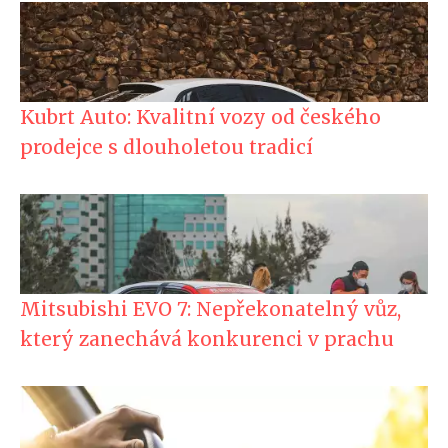
Kubrt Auto: Kvalitní vozy od českého
prodejce s dlouholetou tradicí
Mitsubishi EVO 7: Nepřekonatelný vůz,
který zanechává konkurenci v prachu