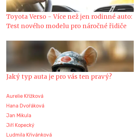
Toyota Verso - Více než jen rodinné auto:
Test nového modelu pro náročné řidiče
Jaký typ auta je pro vás ten pravý?
Aurelie Křížková
Hana Dvořáková
Jan Mikula
Jiří Kopecký
Ludmila Křivánková