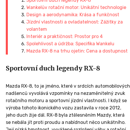
Sportovní duch legendy RX-8
Wankelův rotační motor: Unikátní technologie
Design a aerodynamika: Krása a funkčnost
Jízdní vlastnosti a ovladatelnost: Zážitky za
volantem
Interiér a praktičnost: Prostor pro 4
Spolehlivost a údržba: Specifika Wankelu
Mazda RX-8 na trhu ojetin: Cena a dostupnost
Sportovní duch legendy RX-8
Mazda RX-8, to je jméno, které v srdcích automobilových
nadšenců vyvolává vzpomínky na nezaměnitelný zvuk
rotačního motoru a sportovní jízdní vlastnosti. I když se
výroba tohoto ikonického vozu zastavila v roce 2012,
jeho duch žije dál. RX-8 byla ztělesněním Mazdy, která
se nebála jít proti proudu a nabídnout něco unikátního.
Její nízká hmotnost, vyvážené rozložení váhy a rotační