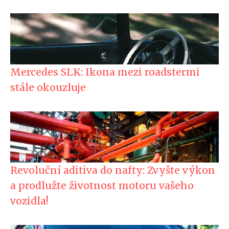
Mercedes SLK: Ikona mezi roadstermi
stále okouzluje
Revoluční aditiva do nafty: Zvyšte výkon
a prodlužte životnost motoru vašeho
vozidla!