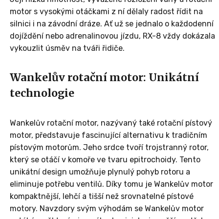
motor s vysokými otáčkami z ní dělaly radost řídit na
silnici i na závodní dráze. Ať už se jednalo o každodenní
dojíždění nebo adrenalinovou jízdu, RX-8 vždy dokázala
vykouzlit úsměv na tváři řidiče.
Wankelův rotační motor: Unikátní
technologie
Wankelův rotační motor, nazývaný také rotační pístový
motor, představuje fascinující alternativu k tradičním
pístovým motorům. Jeho srdce tvoří trojstranný rotor,
který se otáčí v komoře ve tvaru epitrochoidy. Tento
unikátní design umožňuje plynulý pohyb rotoru a
eliminuje potřebu ventilů. Díky tomu je Wankelův motor
kompaktnější, lehčí a tišší než srovnatelné pístové
motory. Navzdory svým výhodám se Wankelův motor