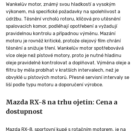
Wankelův motor, známý svou hladkostí a vysokým
výkonem, má specifické požadavky na spolehlivost a
údržbu. Těsnění vrcholů rotoru, klíčová pro utěsnění
spalovacích komor, podléhají opotřebení a vyžadují
pravidelnou kontrolu a případnou výměnu. Mazání
motoru je rovněž kritické, protože olejový film chrání
těsnění a snižuje tření. Wankelův motor spotřebovává
více oleje než pístové motory, proto je nutné hladinu
oleje pravidelně kontrolovat a doplňovat. Výměna oleje a
filtru by měla probíhat v kratších intervalech, než je
obvyklé u pístových motorů. Přesné servisní intervaly se
liší podle typu motoru a doporučení výrobce.
Mazda RX-8 na trhu ojetin: Cena a
dostupnost
Mazda RX-8, sportovní kupé s rotačním motorem, je na