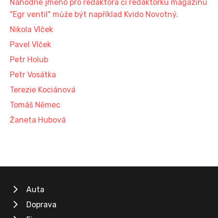
Náhodné jméno pro redaktora či redaktorku magazínu
"Egr ventil" může být například Kvido Novotný.
Nikola Vlček
Pavel Vlček
Petr Holub
Petr Vosátka
Terezie Kociánová
Tomáš Němec
Žaneta Hubová
Auta
Doprava