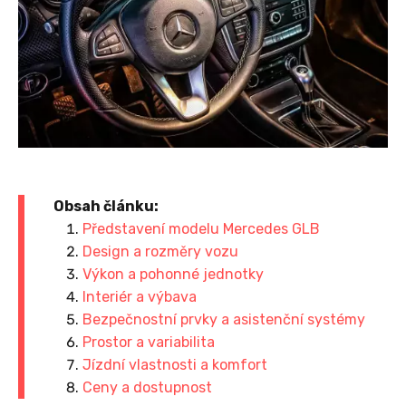
Obsah článku:
Představení modelu Mercedes GLB
Design a rozměry vozu
Výkon a pohonné jednotky
Interiér a výbava
Bezpečnostní prvky a asistenční systémy
Prostor a variabilita
Jízdní vlastnosti a komfort
Ceny a dostupnost