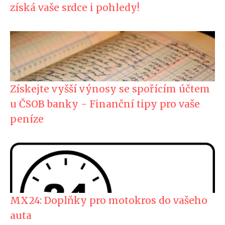
získá vaše srdce i pohledy!
Získejte vyšší výnosy se spořícím účtem
u ČSOB banky - Finanční tipy pro vaše
peníze
MX24: Doplňky pro motokros do vašeho
auta