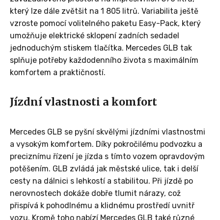
který lze dále zvětšit na 1 805 litrů. Variabilita ještě
vzroste pomocí volitelného paketu Easy-Pack, který
umožňuje elektrické sklopení zadních sedadel
jednoduchým stiskem tlačítka. Mercedes GLB tak
splňuje potřeby každodenního života s maximálním
komfortem a praktičností.
Jízdní vlastnosti a komfort
Mercedes GLB se pyšní skvělými jízdními vlastnostmi
a vysokým komfortem. Díky pokročilému podvozku a
preciznímu řízení je jízda s tímto vozem opravdovým
potěšením. GLB zvládá jak městské ulice, tak i delší
cesty na dálnici s lehkostí a stabilitou. Při jízdě po
nerovnostech dokáže dobře tlumit nárazy, což
přispívá k pohodlnému a klidnému prostředí uvnitř
vozu. Kromě toho nabízí Mercedes GLB také různé