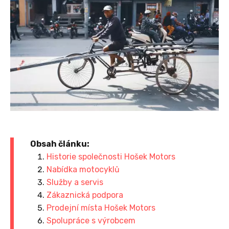
Obsah článku:
Historie společnosti Hošek Motors
Nabídka motocyklů
Služby a servis
Zákaznická podpora
Prodejní místa Hošek Motors
Spolupráce s výrobcem