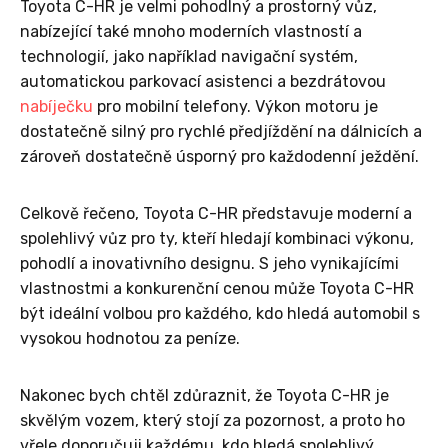
Toyota C-HR je velmi pohodlný a prostorný vůz,
nabízející také mnoho moderních vlastností a
technologií, jako například navigační systém,
automatickou parkovací asistenci a bezdrátovou
nabíječku
pro mobilní telefony. Výkon motoru je
dostatečně silný pro rychlé předjíždění na dálnicích a
zároveň dostatečně úsporný pro každodenní ježdění.
Celkově řečeno, Toyota C-HR představuje moderní a
spolehlivý vůz pro ty, kteří hledají kombinaci výkonu,
pohodlí a inovativního designu. S jeho vynikajícími
vlastnostmi a konkurenční cenou může Toyota C-HR
být ideální volbou pro každého, kdo hledá automobil s
vysokou hodnotou za peníze.
Nakonec bych chtěl zdůraznit, že Toyota C-HR je
skvělým vozem, který stojí za pozornost, a proto ho
vřele doporučuji každému, kdo hledá spolehlivý,