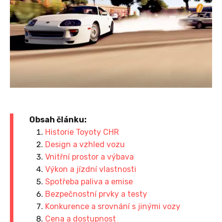
Obsah článku:
Historie Toyoty CHR
Design a vzhled vozu
Vnitřní prostor a výbava
Výkon a jízdní vlastnosti
Spotřeba paliva a emise
Bezpečnostní prvky a testy
Konkurence a srovnání s jinými vozy
Cena a dostupnost