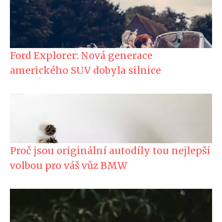
Ford Explorer: Nová generace
amerického SUV dobyla silnice
Proč jsou originální autodíly tou nejlepší
volbou pro váš vůz BMW