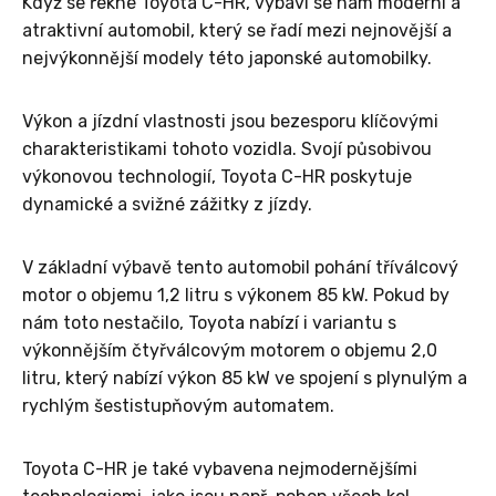
Když se řekne Toyota C-HR, vybaví se nám moderní a
atraktivní automobil, který se řadí mezi nejnovější a
nejvýkonnější modely této japonské automobilky.
Výkon a jízdní vlastnosti jsou bezesporu klíčovými
charakteristikami tohoto vozidla. Svojí působivou
výkonovou technologií, Toyota C-HR poskytuje
dynamické a svižné zážitky z jízdy.
V základní výbavě tento automobil pohání tříválcový
motor o objemu 1,2 litru s výkonem 85 kW. Pokud by
nám toto nestačilo, Toyota nabízí i variantu s
výkonnějším čtyřválcovým motorem o objemu 2,0
litru, který nabízí výkon 85 kW ve spojení s plynulým a
rychlým šestistupňovým automatem.
Toyota C-HR je také vybavena nejmodernějšími