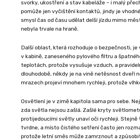
svorky, ukostření a stav kabeláže – i malý pře
pomůže jen vyčištění kontaktů, jindy je vhodné
smysl čas od času udělat delší jízdu mimo město
nebyla trvale na hraně.
Další oblast, která rozhoduje o bezpečnosti, je
v kabině, zaneseného pylového filtru a špatnéh
teplotách, protože vysušuje vzduch, a pravidel
dlouhodobě, někdy je na vině netěsnost dveří ne
mrazech projeví mnohem rychleji, protože vlhk
Osvětlení je v zimě kapitola sama pro sebe. Nejde
zda světla nejsou zašlá. Zašlé kryty světlomet
protijedoucími světly unaví oči rychleji. Stejn
tvrdne, a místo čistého setření často jen rozma
protože letní směs může zamrznout a způsobit 