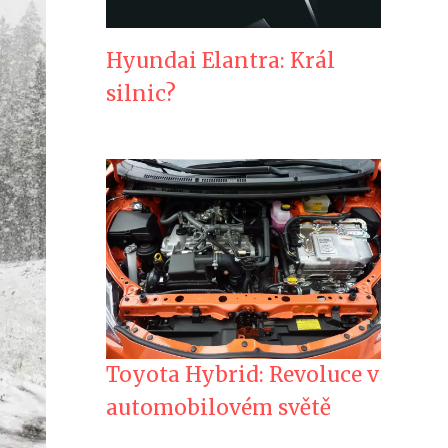
Hyundai Elantra: Král
silnic?
Toyota Hybrid: Revoluce v
automobilovém světě