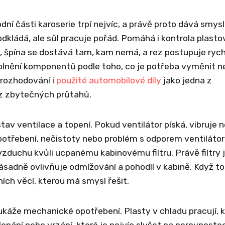
dní části karoserie trpí nejvíc, a právě proto dává smysl
odkládá, ale sůl pracuje pořád. Pomáhá i kontrola plast
, špína se dostává tam, kam nemá, a rez postupuje rychl
doplnění komponentů podle toho, co je potřeba vyměnit 
 rozhodování i
použité automobilové díly
jako jedna z
ez zbytečných průtahů.
av ventilace a topení. Pokud ventilátor píská, vibruje 
potřebení, nečistoty nebo problém s odporem ventilátor
vzduchu kvůli ucpanému kabinovému filtru. Právě filtry 
ásadně ovlivňuje odmlžování a pohodlí v kabině. Když t
vních věcí, kterou má smysl řešit.
 ukáže mechanické opotřebení. Plasty v chladu pracují, k
epání nebo vrzání, které je nejvíc slyšet na nerovnoste