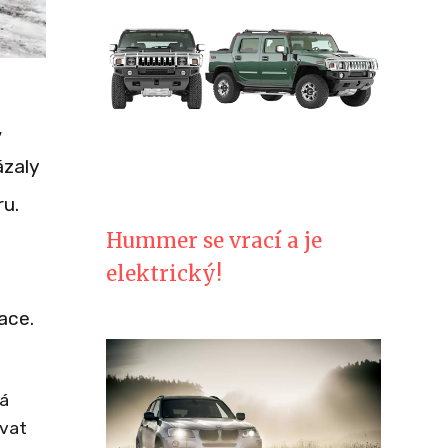
,
ázaly
ru.
Hummer se vrací a je
elektrický!
ace.
ná
ovat