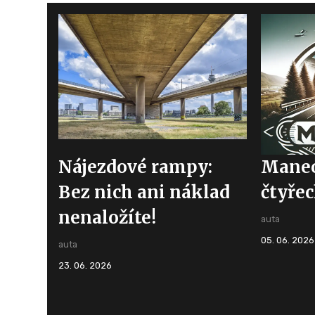
Nájezdové rampy:
Maneo
Bez nich ani náklad
čtyřec
nenaložíte!
auta
05. 06. 2026
auta
23. 06. 2026