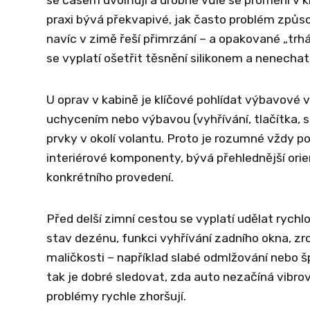
praxi bývá překvapivé, jak často problém způso
navíc v zimě řeší přimrzání – a opakované „trhá
se vyplatí ošetřit těsnění silikonem a nenecha
U oprav v kabině je klíčové pohlídat výbavové v
uchycením nebo výbavou (vyhřívání, tlačítka, se
prvky v okolí volantu. Proto je rozumné vždy por
interiérové komponenty, bývá přehlednější ori
konkrétního provedení.
Před delší zimní cestou se vyplatí udělat rychl
stav dezénu, funkci vyhřívání zadního okna, zr
maličkosti – například slabé odmlžování nebo
tak je dobré sledovat, zda auto nezačíná vibr
problémy rychle zhoršují.