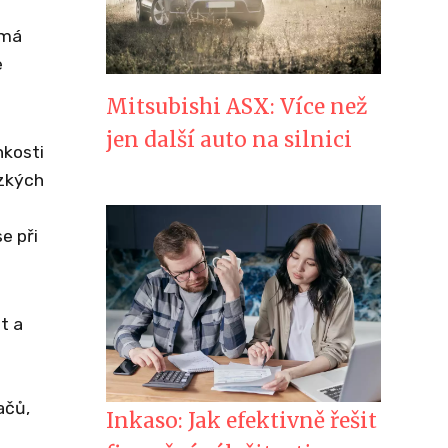
 má
e
Mitsubishi ASX: Více než
jen další auto na silnici
hkosti
ízkých
e při
t a
ačů,
Inkaso: Jak efektivně řešit