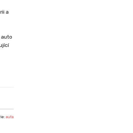
ii a
, auto
jící
ie:
auta