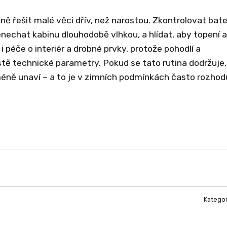
ně řešit malé věci dřív, než narostou. Zkontrolovat bater
nenechat kabinu dlouhodobě vlhkou, a hlídat, aby topení a
 péče o interiér a drobné prvky, protože pohodlí a
istě technické parametry. Pokud se tato rutina dodržuje
e méně unaví – a to je v zimních podmínkách často rozhodu
Kategor