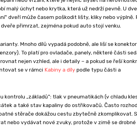
bí malý úchyt nebo krytka, která už nedrží pevně. U dve
ní" dveří může časem poškodit lišty, kliky nebo výplně.
t dveře přimrzat, zejména pokud auto stojí venku.
arianty. Mnoho dílů vypadá podobně, ale liší se konekto
nzory). To platí pro ovladače, panely, některé části sed
ovnat nejen vzhled, ale i detaily – a pokud se řeší konk
entovat se v rámci
Kabiny a díly
podle typu části a
ou kontrolu „základů": tlak v pneumatikách (v chladu kles
cátek a také stav kapaliny do ostřikovačů. Často rozhod
 špatné stěrače dokážou cestu zbytečně zkomplikovat. 
ovat nebo vydávat nové zvuky, protože v zimě se drobné