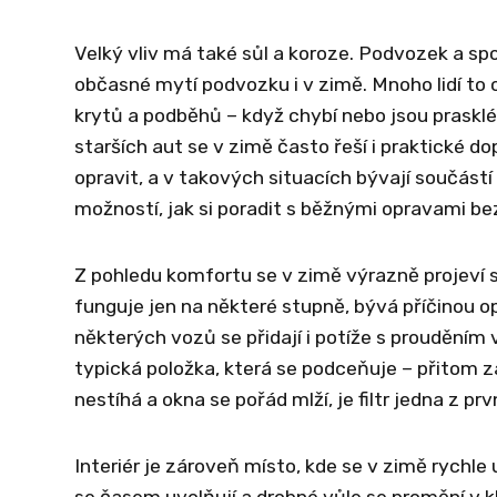
Velký vliv má také sůl a koroze. Podvozek a spo
občasné mytí podvozku i v zimě. Mnoho lidí to 
krytů a podběhů – když chybí nebo jsou prasklé
starších aut se v zimě často řeší i praktické 
opravit, a v takových situacích bývají součástí
možností, jak si poradit s běžnými opravami b
Z pohledu komfortu se v zimě výrazně projeví st
funguje jen na některé stupně, bývá příčinou o
některých vozů se přidají i potíže s prouděním 
typická položka, která se podceňuje – přitom z
nestíhá a okna se pořád mlží, je filtr jedna z pr
Interiér je zároveň místo, kde se v zimě rychle
se časem uvolňují a drobné vůle se promění v kl