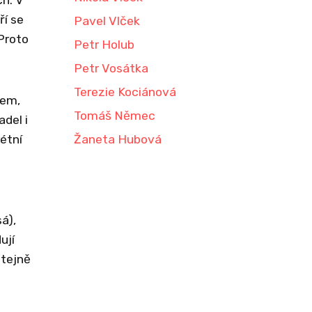
ří se
Pavel Vlček
 Proto
Petr Holub
Petr Vosátka
Terezie Kociánová
rem,
Tomáš Němec
adel i
rétní
Žaneta Hubová
á),
ují
Stejně