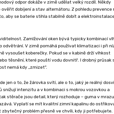
chodový odpor dokáže v zimě udělat velký rozdíl. Někdy
 ověřit dobíjení a stav alternátoru. Z pohledu prevence
, aby se baterie stihla stabilně dobít a elektroinstalac
 viditelnost. Zamlžování oken bývá typicky kombinací vl
o odvětrání. V zimě pomáhá používat klimatizaci i při n
ně vysoušet koberečky. Pokud se v kabině drží vlhkost
bo těsnění, které pouští vodu dovnitř. I drobný průsak s
ost nemá kdy „zmizet".
 jen o to, že žárovka svítí, ale o to, jaký je reálný dosvi
ů snižují intenzitu a v kombinaci s mokrou vozovkou a
ě tak stěrače jsou detail, který rozhoduje – guma v mrazu
zává. Vyplatí se mít kvalitní zimní kapalinu do ostřikov
zbytečný problém přesně ve chvíli, kdy ji potřebujete.