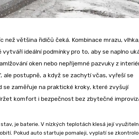
íc než většina řidičů čeká. Kombinace mrazu, vlhka
 vytváří ideální podmínky pro to, aby se naplno uk
zamlžování oken nebo nepříjemné pazvuky z interié
, ale postupně, a když se zachytí včas, vyřeší se
led se zaměřuje na praktické kroky, které zvyšují
udržet komfort i bezpečnost bez zbytečné improviz
stav, je baterie. V nízkých teplotách klesá její využitel
obití. Pokud auto startuje pomaleji, vyplatí se zkontrol