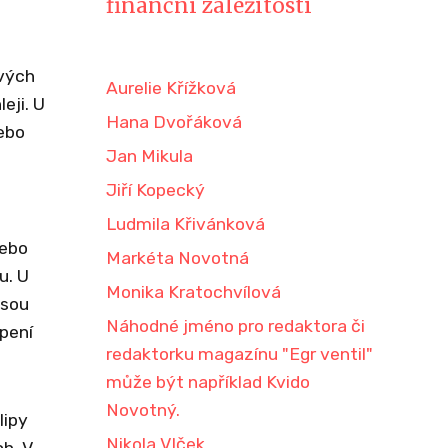
finanční záležitosti
ových
Aurelie Křížková
eji. U
Hana Dvořáková
nebo
Jan Mikula
Jiří Kopecký
Ludmila Křivánková
nebo
Markéta Novotná
u. U
Monika Kratochvílová
jsou
Náhodné jméno pro redaktora či
opení
redaktorku magazínu "Egr ventil"
může být například Kvido
Novotný.
lipy
Nikola Vlček
ch. V