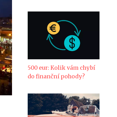
500 eur: Kolik vám chybí
do finanční pohody?