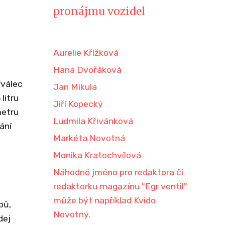
pronájmu vozidel
Aurelie Křížková
Hana Dvořáková
řválec
Jan Mikula
litru
Jiří Kopecký
metru
Ludmila Křivánková
ání
Markéta Novotná
Monika Kratochvílová
Náhodné jméno pro redaktora či
redaktorku magazínu "Egr ventil"
může být například Kvido
bů,
Novotný.
dej