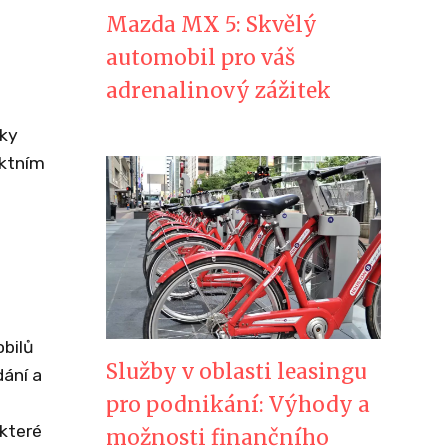
Mazda MX 5: Skvělý
automobil pro váš
adrenalinový zážitek
.
íky
ektním
bilů
Služby v oblasti leasingu
ání a
pro podnikání: Výhody a
které
možnosti finančního