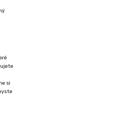
ný
eré
rujete
me si
byste