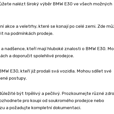
ůžete nalézt široký výběr BMW E30 ve všech možných
ní akce a veletrhy, které se konají po celé zemi. Zde m
vit na podmínkách prodeje.
y a nadšence, kteří mají hluboké znalosti o BMW E30. M
ch a doporučit spolehlivé prodejce.
 E30, kteří již prodali svá vozidla. Mohou sdílet své
čené postupy.
 důležité být trpělivý a pečlivý. Prozkoumejte různé zdro
 rozhodnete pro koupi od soukromého prodejce nebo
ozu a požadujte kompletní dokumentaci.