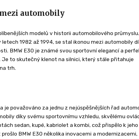
 mezi automobily
líbenějších modelů v historii automobilového průmyslu
v letech 1982 až 1994, se stal ikonou mezi automobily d
osti. BMW E30 je známé svou sportovní elegancí a perf
 to skutečný klenot na silnici, který stále přitahuje
na trh.
a je považováno za jednu z nejúspěšnějších řad automo
mobily díky svému sportovnímu vzhledu, skvělému ovlád
ách sedan, kupé, kabriolet a kombi, což přispělo k jeho
t prošlo BMW E30 několika inovacemi a modernizacemi, 