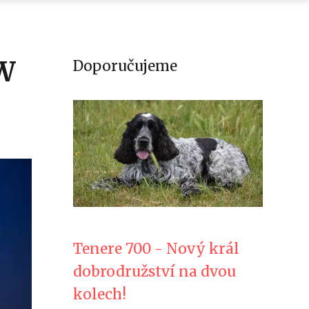
MW
Doporučujeme
Tenere 700 - Nový král
dobrodružství na dvou
kolech!