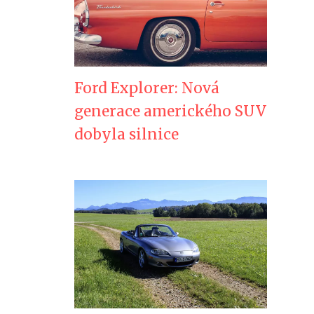
Ford Explorer: Nová
generace amerického SUV
dobyla silnice