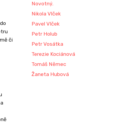
Novotný.
Nikola Vlček
 do
Pavel Vlček
etru
Petr Holub
emě či
Petr Vosátka
Terezie Kociánová
Tomáš Němec
Žaneta Hubová
u
 a
oně