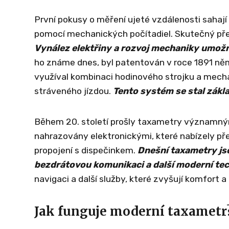
První pokusy o měření ujeté vzdálenosti sahaj
pomocí mechanických počítadiel. Skutečný před
Vynález elektřiny a rozvoj mechaniky umožni
ho známe dnes, byl patentován v roce 1891 
využíval kombinaci hodinového strojku a mecha
stráveného jízdou.
Tento systém se stal zákl
Během 20. století prošly taxametry významn
nahrazovány elektronickými, které nabízely přes
propojení s dispečinkem.
Dnešní taxametry jso
bezdrátovou komunikaci a další moderní te
navigaci a další služby, které zvyšují komfort a 
Jak funguje moderní taxametr