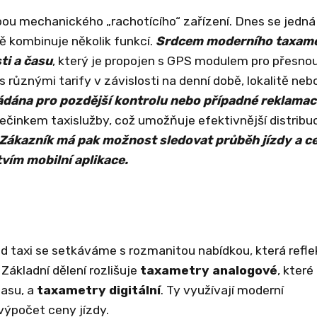
bou mechanického „rachotícího“ zařízení. Dnes se jedná
bě kombinuje několik funkcí.
Srdcem moderního taxam
ti a času
, který je propojen s GPS modulem pro přesno
různými tarify v závislosti na denní době, lokalitě neb
ádána pro pozdější kontrolu nebo případné reklamac
ečinkem taxislužby, což umožňuje efektivnější distribuc
Zákazník má pak možnost sledovat průběh jízdy a c
vím mobilní aplikace.
zd taxi se setkáváme s rozmanitou nabídkou, která refle
Základní dělení rozlišuje
taxametry analogové
, které
času, a
taxametry digitální
. Ty využívají moderní
výpočet ceny jízdy.