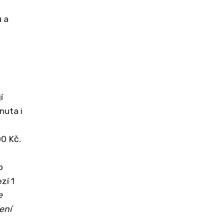
u a
í
nuta i
00 Kč.
o
zí 1
e
ení