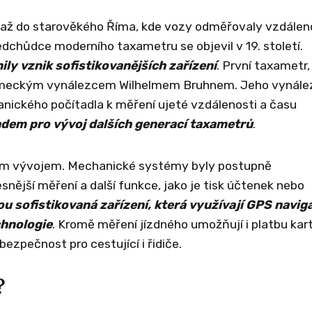
í až do starověkého Říma, kde vozy odměřovaly vzdálen
chůdce moderního taxametru se objevil v 19. století.
ly vznik sofistikovanějších zařízení
. První taxametr,
německým vynálezcem Wilhelmem Bruhnem. Jeho vynále
nického počítadla k měření ujeté vzdálenosti a času
adem pro vývoj dalších generací taxametrů
.
ým vývojem. Mechanické systémy byly postupně
nější měření a další funkce, jako je tisk účtenek nebo
u sofistikovaná zařízení, která využívají GPS naviga
chnologie
. Kromě měření jízdného umožňují i platbu kar
bezpečnost pro cestující i řidiče.
?