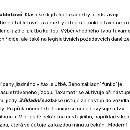
abletové
. Klasické digitální taxametry představují
atímco tabletové taxametry integrují funkce taxametru
idenci jízd či platbu kartou. Výběr vhodného typu taxam
ch řidiče, ale také na legislativních požadavcích dané z
ceny jízdného v taxi službě. Jeho základní funkcí je
času stráveného jízdou. Taxametr se aktivuje při nástup
nu jízdy.
Základní sazba
se účtuje za nástup do vozidla
dy. Po překročení této hranice se cena navyšuje o tzv.
kilometr. V případě čekání na cestujícího, například v kol
zba, která se účtuje za každou minutu čekání. Moderní