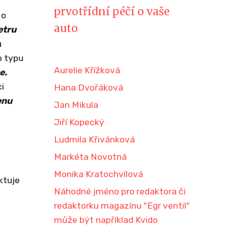
prvotřídní péčí o vaše
 o
auto
etru
u
o typu
Aurelie Křížková
e.
i
Hana Dvořáková
enu
Jan Mikula
Jiří Kopecký
Ludmila Křivánková
Markéta Novotná
Monika Kratochvílová
ktuje
Náhodné jméno pro redaktora či
redaktorku magazínu "Egr ventil"
může být například Kvido