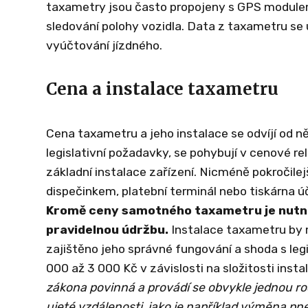
taxametry jsou často propojeny s GPS modulem
sledování polohy vozidla. Data z taxametru se u
vyúčtování jízdného.
Cena a instalace taxametru
Cena taxametru a jeho instalace se odvíjí od n
legislativní požadavky, se pohybují v cenové re
základní instalace zařízení. Nicméně pokročile
dispečinkem, platební terminál nebo tiskárna 
Kromě ceny samotného taxametru je nutné po
pravidelnou údržbu.
Instalace taxametru by 
zajištěno jeho správné fungování a shoda s legi
000 až 3 000 Kč v závislosti na složitosti insta
zákona povinná a provádí se obvykle jednou ro
ujeté vzdálenosti, jako je například výměna pn