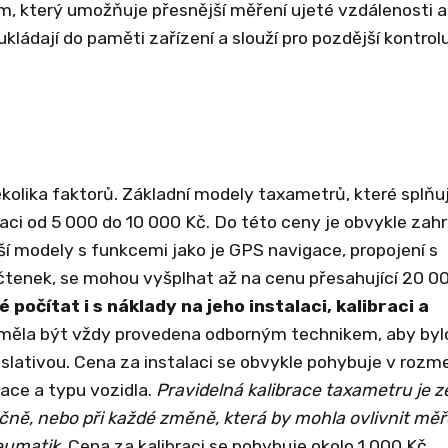
, který umožňuje přesnější měření ujeté vzdálenosti a
kládají do paměti zařízení a slouží pro pozdější kontrol
ěkolika faktorů. Základní modely taxametrů, které splňuj
laci od 5 000 do 10 000 Kč. Do této ceny je obvykle zahr
jší modely s funkcemi jako je GPS navigace, propojení s
účtenek, se mohou vyšplhat až na cenu přesahující 20 0
čítat i s náklady na jeho instalaci, kalibraci a
měla být vždy provedena odborným technikem, aby byl
slativou. Cena za instalaci se obvykle pohybuje v rozme
lace a typu vozidla.
Pravidelná kalibrace taxametru je z
čně, nebo při každé změně, která by mohla ovlivnit měř
eumatik.
Cena za kalibraci se pohybuje okolo 1 000 Kč.