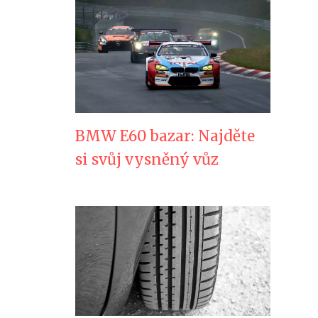
BMW E60 bazar: Najděte
si svůj vysněný vůz