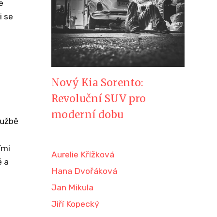
e
i se
Nový Kia Sorento:
Revoluční SUV pro
moderní dobu
lužbě
ími
Aurelie Křížková
ě a
Hana Dvořáková
Jan Mikula
Jiří Kopecký