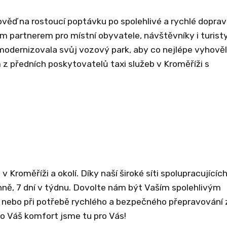
ověď na rostoucí poptávku po spolehlivé a rychlé dopra
 partnerem pro místní obyvatele, návštěvníky i turisty
modernizovala svůj vozový park, aby co nejlépe vyhově
z předních poskytovatelů taxi služeb v Kroměříži s
 Kroměříži a okolí. Díky naší široké síti spolupracujícíc
enně, 7 dní v týdnu. Dovolte nám být Vaším spolehlivým
, nebo při potřebě rychlého a bezpečného přepravování 
ro Váš komfort jsme tu pro Vás!