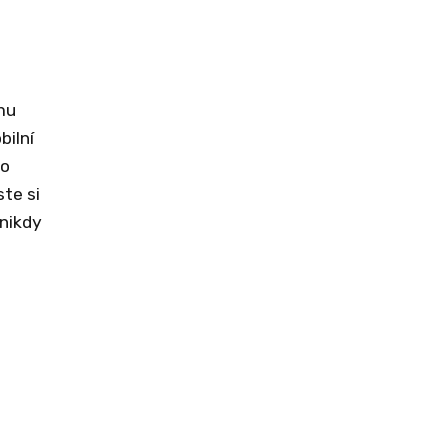
mu
ilní
to
te si
 nikdy