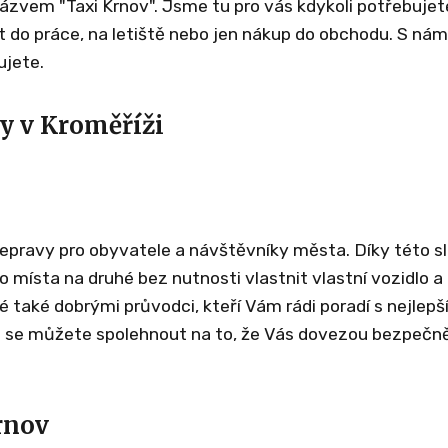
 názvem "Taxi Krnov". Jsme tu pro vás kdykoli potřebujet
et do práce, na letiště nebo jen nákup do obchodu. S nám
ujete.
y v Kroměříži
řepravy pro obyvatele a návštěvníky města. Díky této s
 místa na druhé bez nutnosti vlastnit vlastní vozidlo a
né také dobrými průvodci, kteří Vám rádi poradí s nejlepš
íc se můžete spolehnout na to, že Vás dovezou bezpečn
rnov