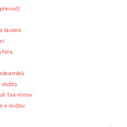
 převod)
né školení
cí
sféra
 zákazníků
 služby
bě Taxi Krnov
e o službu