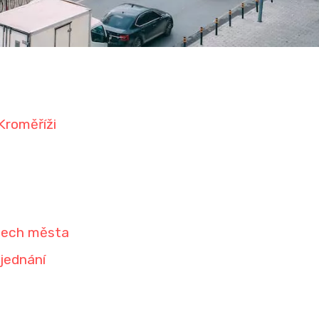
Kroměříži
tech města
jednání