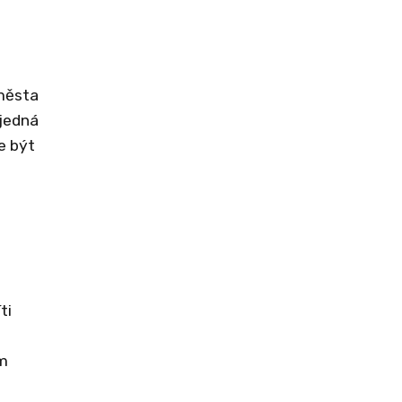
 města
 jedná
e být
ti
ám