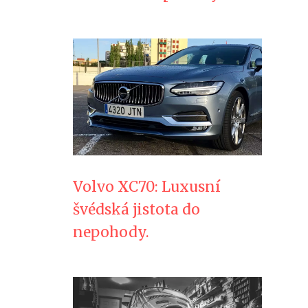
Volvo XC70: Luxusní
švédská jistota do
nepohody.