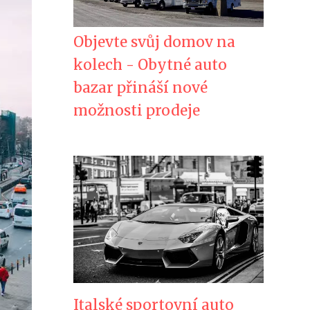
Objevte svůj domov na
kolech - Obytné auto
bazar přináší nové
možnosti prodeje
Italské sportovní auto