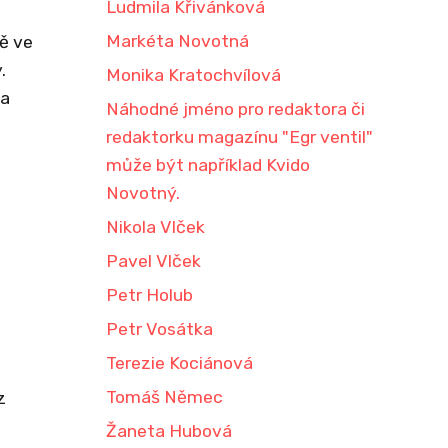
Ludmila Křivánková
Markéta Novotná
vě ve
.
Monika Kratochvílová
la
Náhodné jméno pro redaktora či
redaktorku magazínu "Egr ventil"
může být například Kvido
Novotný.
Nikola Vlček
Pavel Vlček
Petr Holub
Petr Vosátka
h
Terezie Kociánová
Tomáš Němec
z
Žaneta Hubová