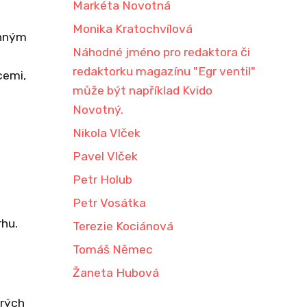
Markéta Novotná
Monika Kratochvílová
onným
Náhodné jméno pro redaktora či
redaktorku magazínu "Egr ventil"
cemi,
může být například Kvido
Novotný.
Nikola Vlček
Pavel Vlček
Petr Holub
Petr Vosátka
rhu.
Terezie Kociánová
Tomáš Němec
Žaneta Hubová
trých