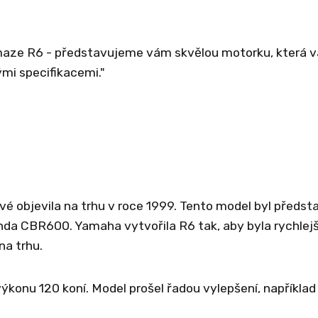
maze R6 - představujeme vám skvělou motorku, která v
i specifikacemi."
é objevila na trhu v roce 1999. Tento model byl předst
da CBR600. Yamaha vytvořila R6 tak, aby byla rychlejš
na trhu.
konu 120 koní. Model prošel řadou vylepšení, například