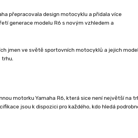
aha přepracovala design motocyklu a přidala více
třetí generace modelu R6 s novým vzhledem a
ích jmen ve světě sportovních motocyklů a jejich mode
 trhu.
onnou motorku Yamaha R6, která sice není největší na tr
ecifikace jsou k dispozici pro každého, kdo hledá podrobn