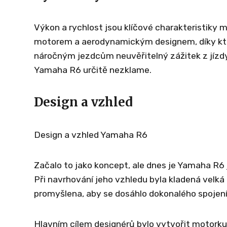
Výkon a rychlost jsou klíčové charakteristik
motorem a aerodynamickým designem, díky kte
náročným jezdcům neuvěřitelný zážitek z jízd
Yamaha R6 určitě nezklame.
Design a vzhled
Design a vzhled Yamaha R6
Začalo to jako koncept, ale dnes je Yamaha R6
Při navrhování jeho vzhledu byla kladená velká 
promyšlena, aby se dosáhlo dokonalého spojení
Hlavním cílem designérů bylo vytvořit motorku