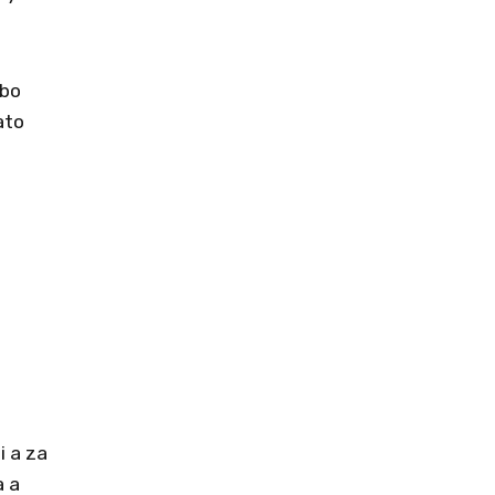
ebo
ato
.
i a za
a a