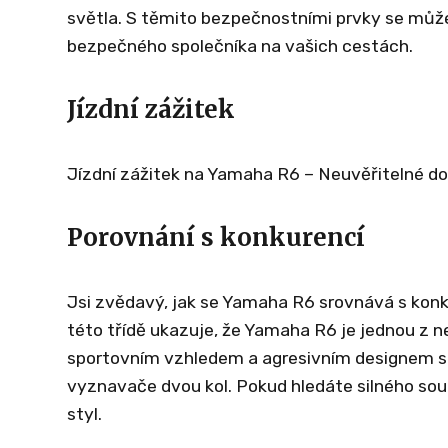
světla. S těmito bezpečnostními prvky se můž
bezpečného společníka na vašich cestách.
Jízdní zážitek
Jízdní zážitek na Yamaha R6 – Neuvěřitelné dob
Porovnání s konkurencí
Jsi zvědavý, jak se Yamaha R6 srovnává s kon
této třídě ukazuje, že Yamaha R6 je jednou z n
sportovním vzhledem a agresivním designem se
vyznavače dvou kol. Pokud hledáte silného soupe
styl.