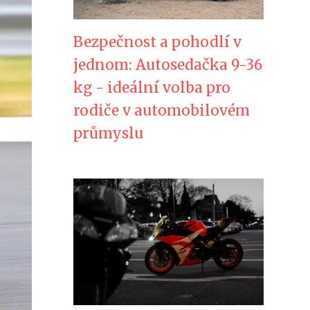
Bezpečnost a pohodlí v
jednom: Autosedačka 9-36
kg - ideální volba pro
rodiče v automobilovém
průmyslu