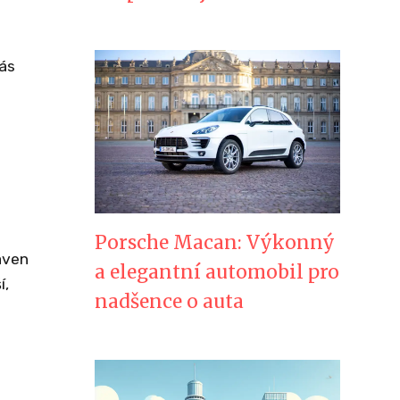
ás
Porsche Macan: Výkonný
aven
a elegantní automobil pro
í,
nadšence o auta