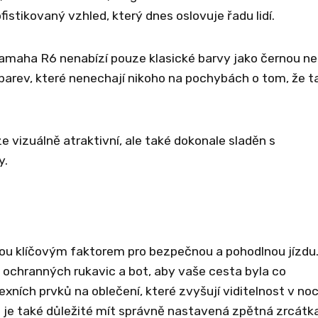
istikovaný vzhled, který dnes oslovuje řadu lidí.
Yamaha R6 nenabízí pouze klasické barvy jako černou n
barev, které nenechají nikoho na pochybách o tom, že t
e vizuálně atraktivní, ale také dokonale sladěn s
y.
u klíčovým faktorem pro bezpečnou a pohodlnou jízdu
ochranných rukavic a bot, aby vaše cesta byla co
xních prvků na oblečení, které zvyšují viditelnost v noc
zu je také důležité mít správně nastavená zpětná zrcátk