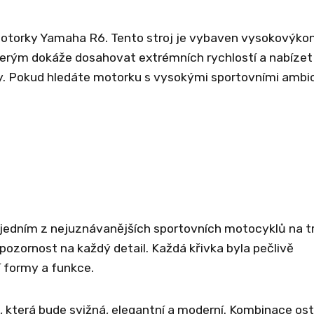
y motorky Yamaha R6. Tento stroj je vybaven vysokovýk
rým dokáže dosahovat extrémních rychlostí a nabízet
y. Pokud hledáte motorku s vysokými sportovními ambi
 jedním z nejuznávanějších sportovních motocyklů na t
pozornost na každý detail. Každá křivka byla pečlivě
 formy a funkce.
, která bude svižná, elegantní a moderní. Kombinace os