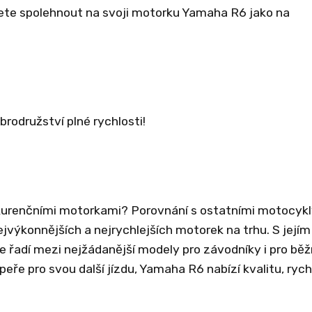
ete spolehnout na svoji motorku Yamaha R6 jako na
rodružství plné rychlosti!
kurenčními motorkami? Porovnání s ostatními motocykl
ejvýkonnějších a nejrychlejších motorek na trhu. S jejím
 řadí mezi nejžádanější modely pro závodníky i pro bě
ře pro svou další jízdu, Yamaha R6 nabízí kvalitu, rych