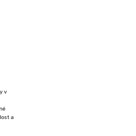
y v
žné
lost a