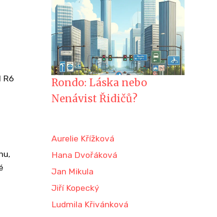
l R6
Rondo: Láska nebo
Nenávist Řidičů?
Aurelie Křížková
hu,
Hana Dvořáková
é
Jan Mikula
Jiří Kopecký
Ludmila Křivánková