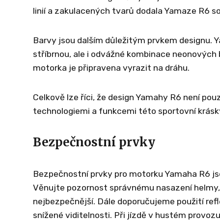
linií a zakulacených tvarů dodala Yamaze R6 sof
Barvy jsou dalším důležitým prvkem designu. 
stříbrnou, ale i odvážné kombinace neonových 
motorka je připravena vyrazit na dráhu.
Celkově lze říci, že design Yamahy R6 není pouz
technologiemi a funkcemi této sportovní krásk
Bezpečnostní prvky
Bezpečnostní prvky pro motorku Yamaha R6 jso
Věnujte pozornost správnému nasazení helmy, 
nejbezpečnější. Dále doporučujeme použití refle
snížené viditelnosti. Při jízdě v hustém provo