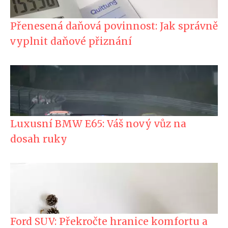
Přenesená daňová povinnost: Jak správně
vyplnit daňové přiznání
Luxusní BMW E65: Váš nový vůz na
dosah ruky
Ford SUV: Překročte hranice komfortu a