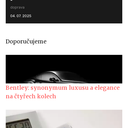
doprava
04. 07. 2025
Doporučujeme
Bentley: synonymum luxusu a elegance
na čtyřech kolech