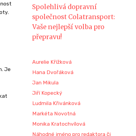
čnost
Spolehlivá dopravní
oty.
společnost Colatransport:
Vaše nejlepší volba pro
přepravu!
Aurelie Křížková
h. Je
Hana Dvořáková
Jan Mikula
Jiří Kopecký
kat
Ludmila Křivánková
Markéta Novotná
Monika Kratochvílová
Náhodné jméno pro redaktora či