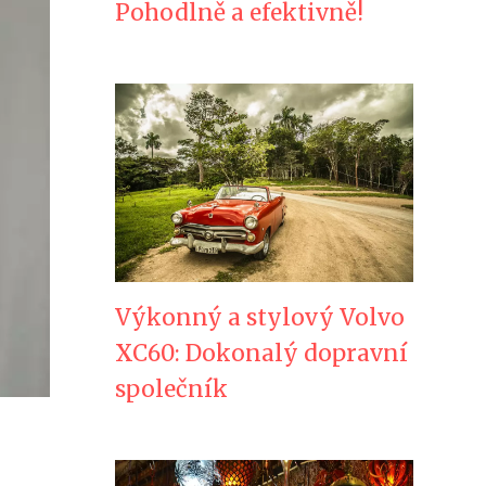
Pohodlně a efektivně!
Výkonný a stylový Volvo
XC60: Dokonalý dopravní
společník