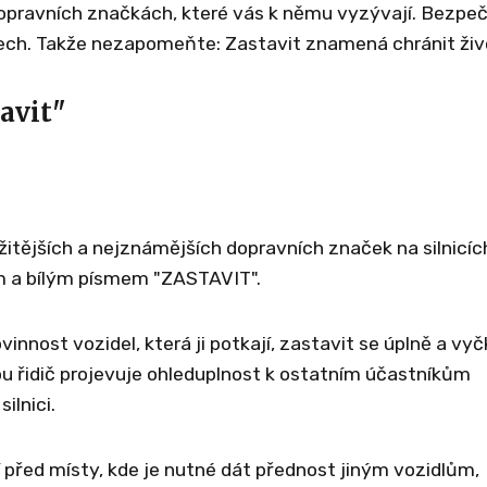
pravních značkách, které vás k němu vyzývají. Bezpe
šech. Takže nezapomeňte: Zastavit znamená chránit živ
avit"
žitějších a nejznámějších dopravních značek na silnicíc
em a bílým písmem "ZASTAVIT".
nost vozidel, která ji potkají, zastavit se úplně a vyč
u řidič projevuje ohleduplnost k ostatním účastníkům
ilnici.
 před místy, kde je nutné dát přednost jiným vozidlům,