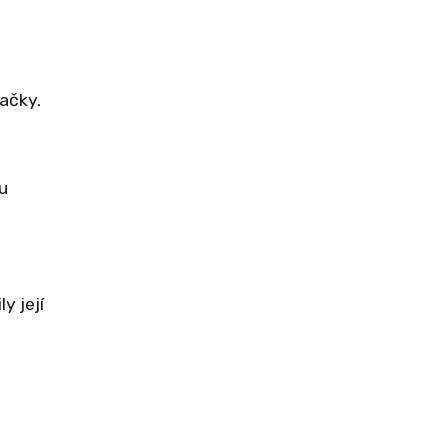
ačky.
.
u
y její