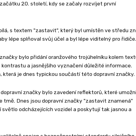
 začátku 20. století, kdy se začaly rozvíjet první
lá, s textem "zastavit", který byl umístěn ve středu zn
 lépe splňoval svůj účel a byl lépe viditelný pro řidiče
značky bylo přidání oranžového trojúhelníku kolem text
 kontrastu a jasnějšího vyznačení důležité informace.
, která je dnes typickou součástí této dopravní značky.
ravní značky bylo zavedení reflektorů, které umožnil
bo ve tmě. Dnes jsou dopravní značky "zastavit znamená"
 světlo odcházejících vozidel a poskytují tak jasnou a
yslitelně spojen s bezpečnostními standardy silničního