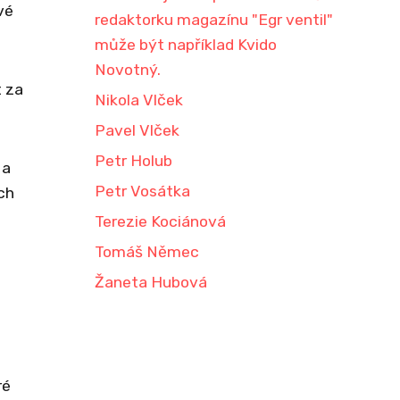
vé
redaktorku magazínu "Egr ventil"
může být například Kvido
Novotný.
t za
Nikola Vlček
Pavel Vlček
Petr Holub
 a
Petr Vosátka
ch
Terezie Kociánová
Tomáš Němec
Žaneta Hubová
ré