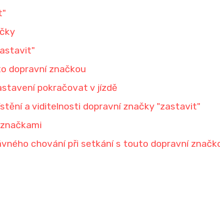
t"
ačky
astavit"
uto dopravní značkou
zastavení pokračovat v jízdě
stění a viditelnosti dopravní značky "zastavit"
 značkami
ávného chování při setkání s touto dopravní značk