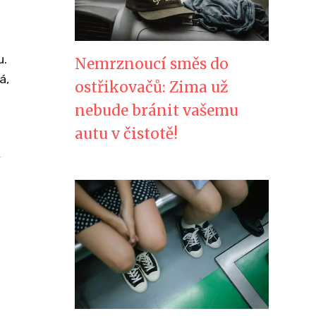
u.
Nemrznoucí směs do
á,
ostřikovačů: Zima už
nebude bránit vašemu
autu v čistotě!