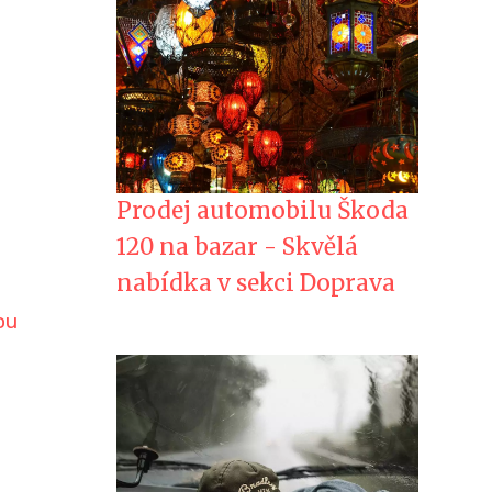
Prodej automobilu Škoda
120 na bazar - Skvělá
nabídka v sekci Doprava
ou