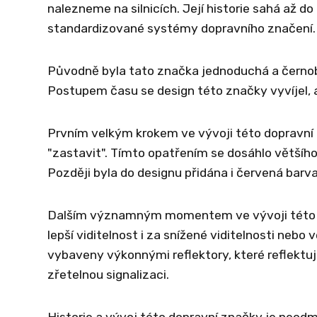
nalezneme na silnicích. Její historie sahá až do
standardizované systémy dopravního značení.
Původně byla tato značka jednoduchá a černobí
Postupem času se design této značky vyvíjel, aby
Prvním velkým krokem ve vývoji této dopravní 
"zastavit". Tímto opatřením se dosáhlo většího
Později byla do designu přidána i červená barva
Dalším významným momentem ve vývoji této dop
lepší viditelnost i za snížené viditelnosti ne
vybaveny výkonnými reflektory, které reflektují
zřetelnou signalizaci.
Historie a vývoj této dopravní značky je neodm