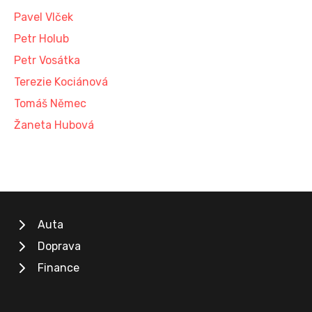
Pavel Vlček
Petr Holub
Petr Vosátka
Terezie Kociánová
Tomáš Němec
Žaneta Hubová
Auta
Doprava
Finance