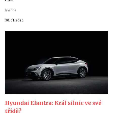
finance
30. 01. 2025
Hyundai Elantra: Král silnic ve své
třídě?