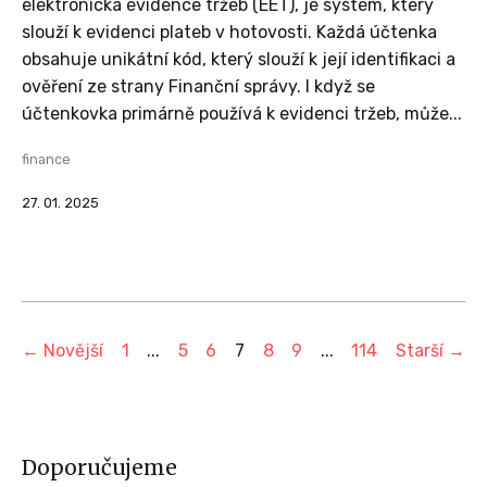
elektronická evidence tržeb (EET), je systém, který
slouží k evidenci plateb v hotovosti. Každá účtenka
obsahuje unikátní kód, který slouží k její identifikaci a
ověření ze strany Finanční správy. I když se
účtenkovka primárně používá k evidenci tržeb, může...
finance
27. 01. 2025
← Novější
1
...
5
6
7
8
9
...
114
Starší →
Doporučujeme