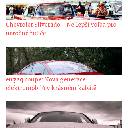
Chevrolet Silverado - Nejlepší volba pro
náročné řidiče
enyaq coupe: Nová generace
elektromobilů v krásném kabátě