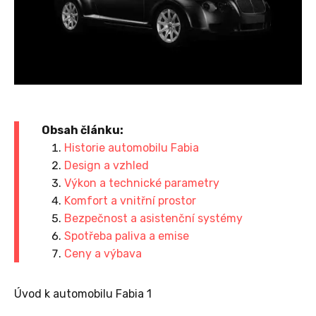
Obsah článku:
Historie automobilu Fabia
Design a vzhled
Výkon a technické parametry
Komfort a vnitřní prostor
Bezpečnost a asistenční systémy
Spotřeba paliva a emise
Ceny a výbava
Úvod k automobilu Fabia 1