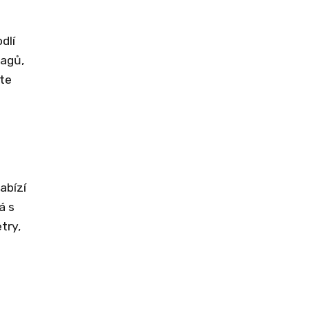
dlí
bagů,
ete
abízí
á s
try,