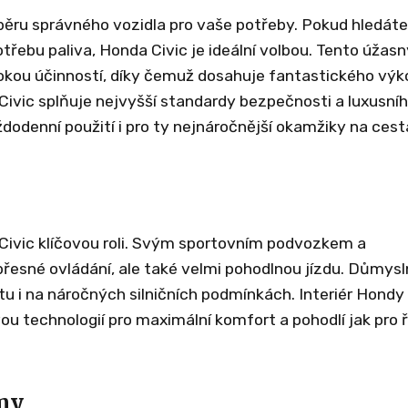
běru správného vozidla pro vaše potřeby. Pokud hledáte
třebu paliva, Honda Civic je ideální volbou. Tento úžasn
kou účinností, díky čemuž dosahuje fantastického výk
Civic splňuje nejvyšší standardy bezpečnosti a luxusní
ždodenní použití i pro ty nejnáročnější okamžiky na cest
 Civic klíčovou roli. Svým sportovním podvozkem a
přesné ovládání, ale také velmi pohodlnou jízdu. Důmys
tu i na náročných silničních podmínkách. Interiér Hondy 
 technologií pro maximální komfort a pohodlí jak pro ř
my