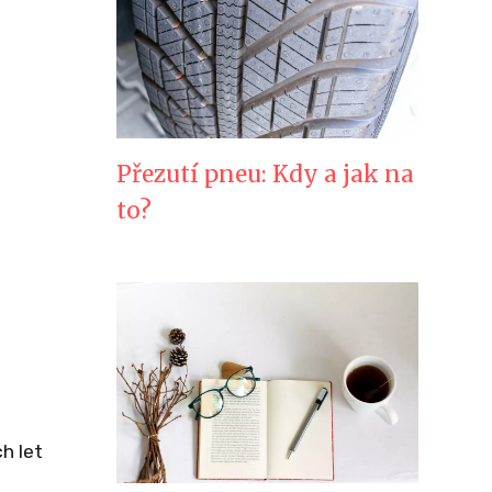
Přezutí pneu: Kdy a jak na
to?
h let