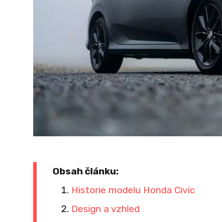
Obsah článku:
Historie modelu Honda Civic
Design a vzhled