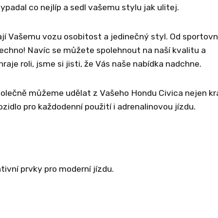
padal co nejlíp a sedl vašemu stylu jak ulitej.
jí Vašemu vozu osobitost a jedinečný styl. Od sportovn
echno! Navíc se můžete spolehnout na naší kvalitu a
aje roli, jsme si jisti, že Vás naše nabídka nadchne.
Společně můžeme udělat z Vašeho Hondu Civica nejen k
idlo pro každodenní použití i adrenalinovou jízdu.
ivní prvky pro moderní jízdu.