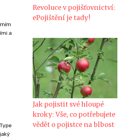
Revoluce v pojišťovnictví:
ePojištění je tady!
erním
ími a
Jak pojistit své hloupé
kroky: Vše, co potřebujete
vědět o pojistce na blbost
 Type
jaký