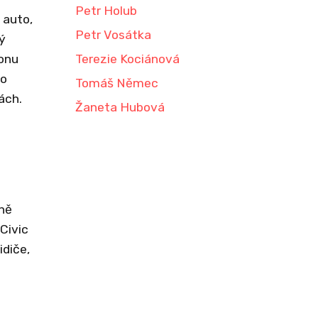
Petr Holub
 auto,
Petr Vosátka
ý
onu
Terezie Kociánová
ho
Tomáš Němec
ách.
Žaneta Hubová
lně
Civic
idiče,