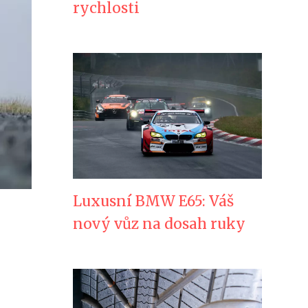
rychlosti
Luxusní BMW E65: Váš
nový vůz na dosah ruky