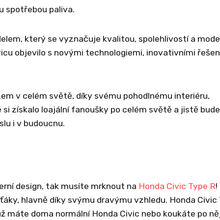
u spotřebou paliva.
elem, který se vyznačuje kvalitou, spolehlivostí a mod
cu objevilo s novými technologiemi, inovativními řešen
zem v celém světě, díky svému pohodlnému interiéru,
si získalo loajální fanoušky po celém světě a jistě bude
lu i v budoucnu.
erní design, tak musíte mrknout na
Honda Civic Type R
!
uťáky, hlavně díky svýmu dravýmu vzhledu. Honda Civic
 už máte doma normální Honda Civic nebo koukáte po ně