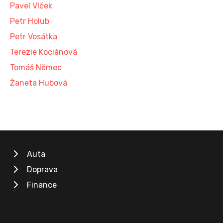
Pavel Vlček
Petr Holub
Petr Vosátka
Terezie Kociánová
Tomáš Němec
Žaneta Hubová
Auta
Doprava
Finance