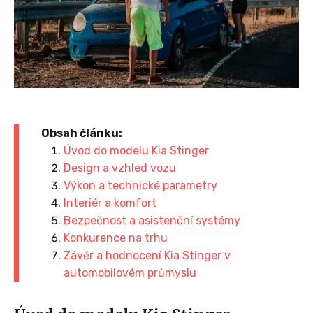
Obsah článku:
Úvod do modelu Kia Stinger
Design a vzhled vozu
Výkon a technické parametry
Interiér a komfort
Bezpečnost a asistenční systémy
Konkurence na trhu
Závěr a hodnocení Kia Stinger v
automobilovém průmyslu