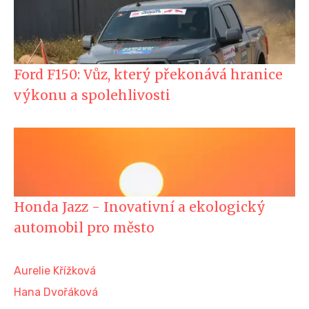
Ford F150: Vůz, který překonává hranice
výkonu a spolehlivosti
Honda Jazz - Inovativní a ekologický
automobil pro město
Aurelie Křížková
Hana Dvořáková