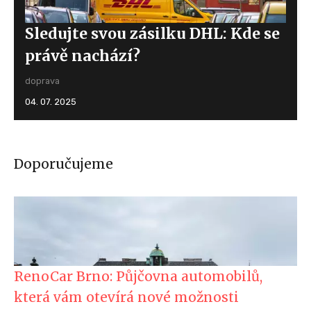
Sledujte svou zásilku DHL: Kde se
právě nachází?
doprava
04. 07. 2025
Doporučujeme
RenoCar Brno: Půjčovna automobilů,
která vám otevírá nové možnosti