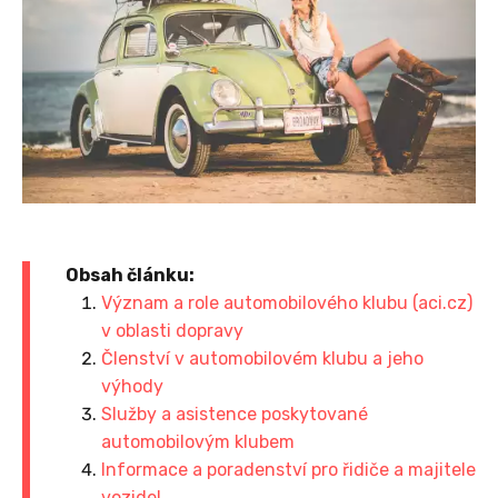
Obsah článku:
Význam a role automobilového klubu (aci.cz)
v oblasti dopravy
Členství v automobilovém klubu a jeho
výhody
Služby a asistence poskytované
automobilovým klubem
Informace a poradenství pro řidiče a majitele
vozidel