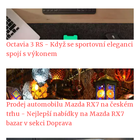
Octavia 3 RS - Když se sportovní eleganci
spojí s výkonem
Prodej automobilu Mazda RX7 na českém
trhu - Nejlepší nabídky na Mazda RX7
bazar v sekci Doprava