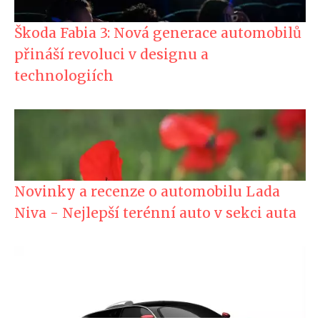
Škoda Fabia 3: Nová generace automobilů
přináší revoluci v designu a
technologiích
Novinky a recenze o automobilu Lada
Niva - Nejlepší terénní auto v sekci auta