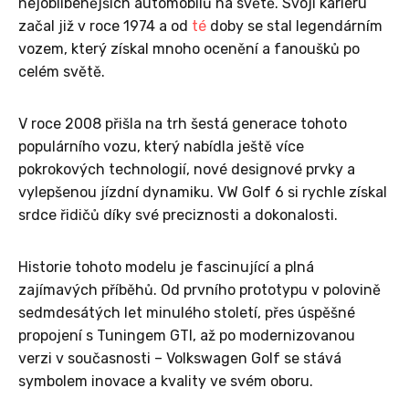
nejoblíbenějších automobilů na světě. Svoji kariéru
začal již v roce 1974 a od
té
doby se stal legendárním
vozem, který získal mnoho ocenění a fanoušků po
celém světě.
V roce 2008 přišla na trh šestá generace tohoto
populárního vozu, který nabídla ještě více
pokrokových technologií, nové designové prvky a
vylepšenou jízdní dynamiku. VW Golf 6 si rychle získal
srdce řidičů díky své preciznosti a dokonalosti.
Historie tohoto modelu je fascinující a plná
zajímavých příběhů. Od prvního prototypu v polovině
sedmdesátých let minulého století, přes úspěšné
propojení s Tuningem GTI, až po modernizovanou
verzi v současnosti – Volkswagen Golf se stává
symbolem inovace a kvality ve svém oboru.