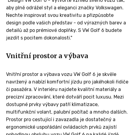
"Design VW Golf 6 - Vytvořte vzhled svého vozu tak,
aby plně odrážel styl a eleganci značky Volkswagen.
Nechte inspirovat svou kreativitu a přizpůsobte
design podle vašich představ - od výrazných barev a
detailů až po prémiové doplňky. S VW Golf 6 budete
jezdit s pocitem dokonalosti."
Vnitřní prostor a výbava
Vnitřní prostor a výbava vozu VW Golf 6 je skvěle
navržený a nabízí komfortní jízdu pro jakéhokoli řidiče
či pasažéra. V interiéru najdete kvalitní materiály a
precizní zpracování, které dotváří pocit luxusu. Mezi
dostupné prvky výbavy patří klimatizace,
multifunkční volant, palubní počítač a mnoho dalších.
Prostor pro cestující i zavazadla je dostatečný a
ergonomické uspořádání ovládacích prvků zajistí
pohodlnou obsluhu vozu VW Golf 6 na každé jízdě.