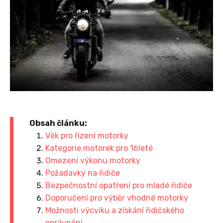
Obsah článku:
Věk pro řízení motorky
Kategorie motorek pro 16leté
Omezení výkonu motorky
Požadavky na řidiče
Bezpečnostní opatření pro mladé řidiče
Doporučení pro výběr vhodné motorky
Možnosti výcviku a získání řidičského
oprávnění